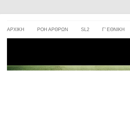
Το ερασιτεχνικό ποδόσφαιρο στην… οθόνη σου!
the match
ΑΡΧΙΚΗ
ΡΟΗ ΑΡΘΡΩΝ
SL2
Γ’ ΕΘΝΙΚΉ