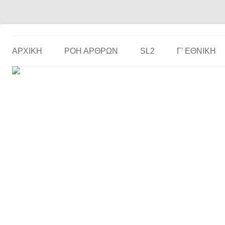
Το ερασιτεχνικό ποδόσφαιρο στην… οθόνη σου!
the match
ΑΡΧΙΚΗ
ΡΟΗ ΑΡΘΡΩΝ
SL2
Γ’ ΕΘΝΙΚΉ