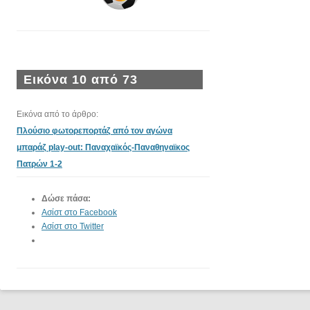
Εικόνα 10 από 73
Εικόνα από το άρθρο:
Πλούσιο φωτορεπορτάζ από τον αγώνα
μπαράζ play-out: Παναχαϊκός-Παναθηναϊκος
Πατρών 1-2
Δώσε πάσα:
Ασίστ στο Facebook
Ασίστ στο Twitter