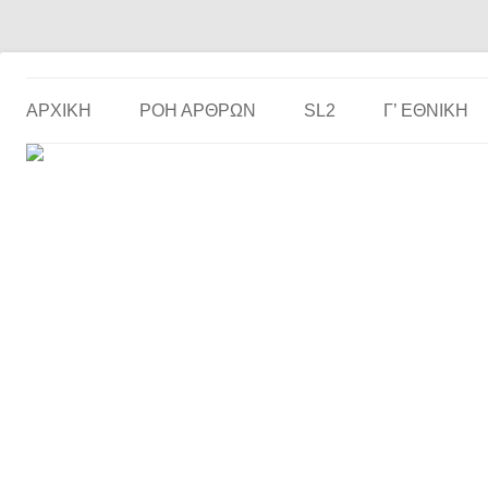
Το ερασιτεχνικό ποδόσφαιρο στην… οθόνη σου!
the match
ΑΡΧΙΚΗ
ΡΟΗ ΑΡΘΡΩΝ
SL2
Γ’ ΕΘΝΙΚΉ