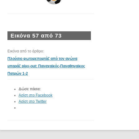
Εικόνα 57 από 73
Εικόνα από το άρθρο:
Πλούσιο φωτορεπορτάζ από τον αγώνα
μπαράζ play-out: Παναχαϊκός-Παναθηναϊκος
Πατρών 1-2
Δώσε πάσα:
Ασίστ στο Facebook
Ασίστ στο Twitter