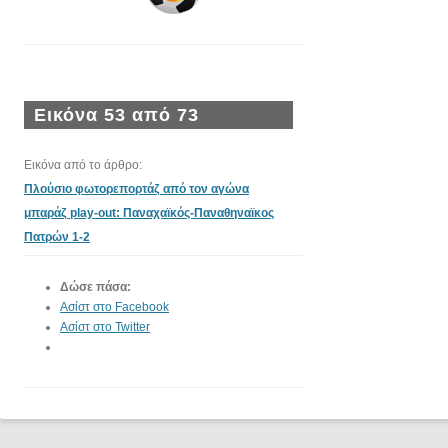
Εικόνα 53 από 73
Εικόνα από το άρθρο:
Πλούσιο φωτορεπορτάζ από τον αγώνα
μπαράζ play-out: Παναχαϊκός-Παναθηναϊκος
Πατρών 1-2
Δώσε πάσα:
Ασίστ στο Facebook
Ασίστ στο Twitter