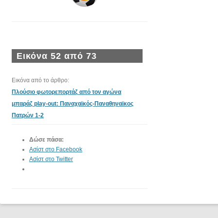
Εικόνα 52 από 73
Εικόνα από το άρθρο:
Πλούσιο φωτορεπορτάζ από τον αγώνα
μπαράζ play-out: Παναχαϊκός-Παναθηναϊκος
Πατρών 1-2
Δώσε πάσα:
Ασίστ στο Facebook
Ασίστ στο Twitter