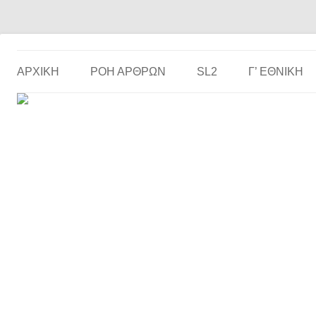
Το ερασιτεχνικό ποδόσφαιρο στην… οθόνη σου!
the match
ΑΡΧΙΚΗ
ΡΟΗ ΑΡΘΡΩΝ
SL2
Γ’ ΕΘΝΙΚΉ