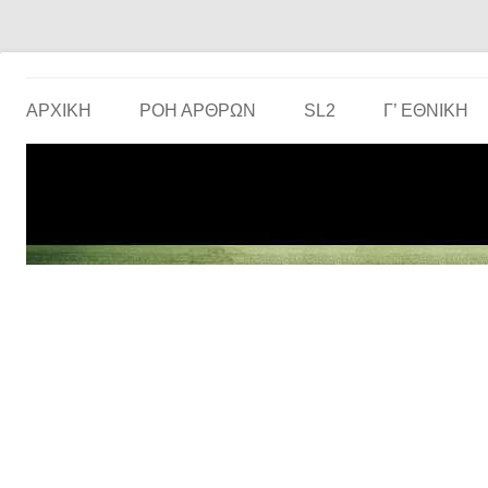
Το ερασιτεχνικό ποδόσφαιρο στην… οθόνη σου!
the match
ΑΡΧΙΚΗ
ΡΟΗ ΑΡΘΡΩΝ
SL2
Γ’ ΕΘΝΙΚΉ