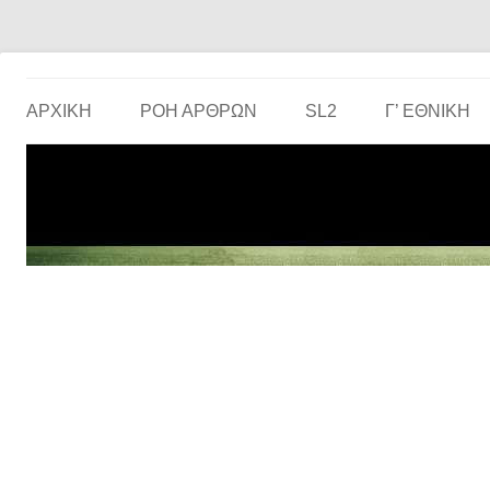
Το ερασιτεχνικό ποδόσφαιρο στην… οθόνη σου!
the match
ΑΡΧΙΚΗ
ΡΟΗ ΑΡΘΡΩΝ
SL2
Γ’ ΕΘΝΙΚΉ