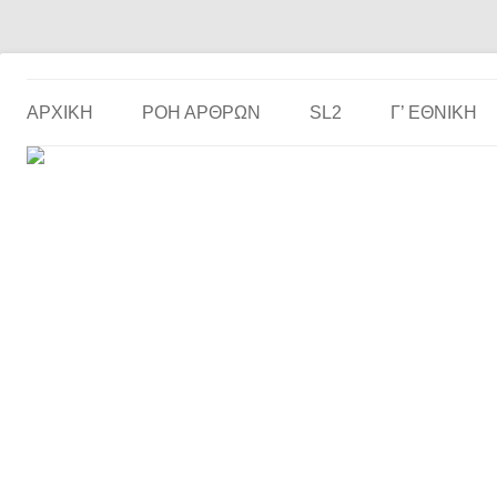
Το ερασιτεχνικό ποδόσφαιρο στην… οθόνη σου!
the match
ΑΡΧΙΚΗ
ΡΟΗ ΑΡΘΡΩΝ
SL2
Γ’ ΕΘΝΙΚΉ