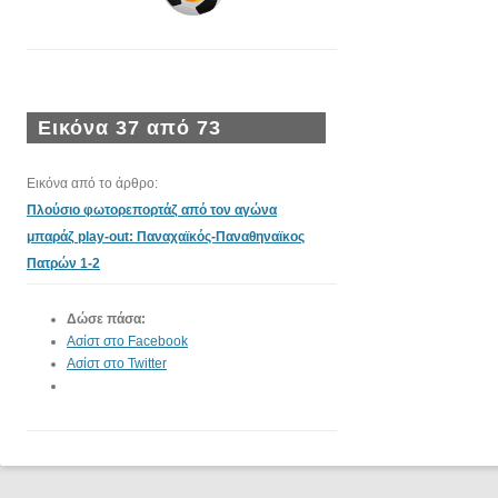
Εικόνα 37 από 73
Εικόνα από το άρθρο:
Πλούσιο φωτορεπορτάζ από τον αγώνα
μπαράζ play-out: Παναχαϊκός-Παναθηναϊκος
Πατρών 1-2
Δώσε πάσα:
Ασίστ στο Facebook
Ασίστ στο Twitter