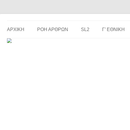
Το ερασιτεχνικό ποδόσφαιρο στην… οθόνη σου!
the match
ΑΡΧΙΚΗ
ΡΟΗ ΑΡΘΡΩΝ
SL2
Γ’ ΕΘΝΙΚΉ