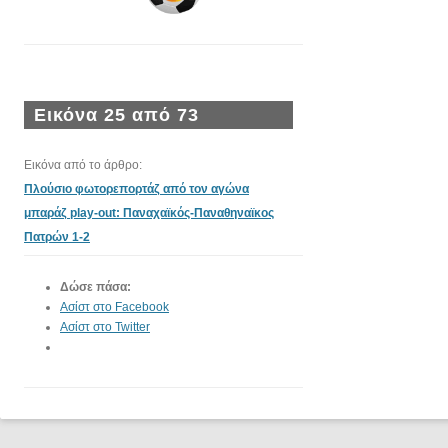
Εικόνα 25 από 73
Εικόνα από το άρθρο:
Πλούσιο φωτορεπορτάζ από τον αγώνα
μπαράζ play-out: Παναχαϊκός-Παναθηναϊκος
Πατρών 1-2
Δώσε πάσα:
Ασίστ στο Facebook
Ασίστ στο Twitter