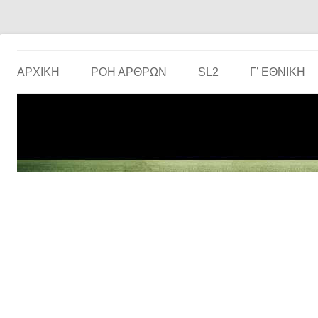
Το ερασιτεχνικό ποδόσφαιρο στην… οθόνη σου!
the match
ΑΡΧΙΚΗ
ΡΟΗ ΑΡΘΡΩΝ
SL2
Γ’ ΕΘΝΙΚΉ