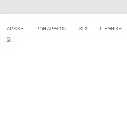
Το ερασιτεχνικό ποδόσφαιρο στην… οθόνη σου!
the match
ΑΡΧΙΚΗ
ΡΟΗ ΑΡΘΡΩΝ
SL2
Γ’ ΕΘΝΙΚΉ