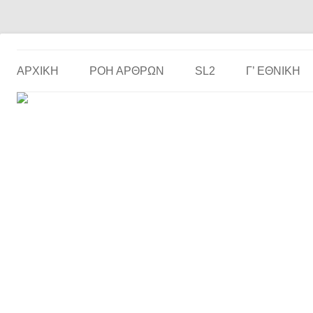
Το ερασιτεχνικό ποδόσφαιρο στην… οθόνη σου!
the match
ΑΡΧΙΚΗ
ΡΟΗ ΑΡΘΡΩΝ
SL2
Γ’ ΕΘΝΙΚΉ