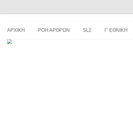
Το ερασιτεχνικό ποδόσφαιρο στην… οθόνη σου!
the match
ΑΡΧΙΚΗ
ΡΟΗ ΑΡΘΡΩΝ
SL2
Γ’ ΕΘΝΙΚΉ