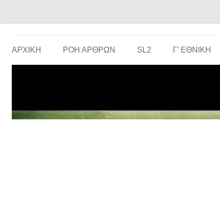
Το ερασιτεχνικό ποδόσφαιρο στην… οθόνη σου!
the match
ΑΡΧΙΚΗ
ΡΟΗ ΑΡΘΡΩΝ
SL2
Γ’ ΕΘΝΙΚΉ