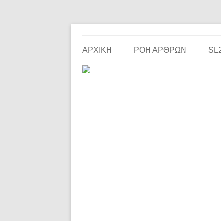
Το ερασιτεχνικό ποδόσφαιρο στην… οθόνη σου!
the match
ΑΡΧΙΚΗ
ΡΟΗ ΑΡΘΡΩΝ
SL