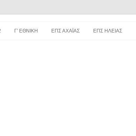
Μετάβαση σε περιεχόμενο
2
Γ’ ΕΘΝΙΚΉ
ΕΠΣ ΑΧΑΪ́ΑΣ
ΕΠΣ ΗΛΕΊΑΣ