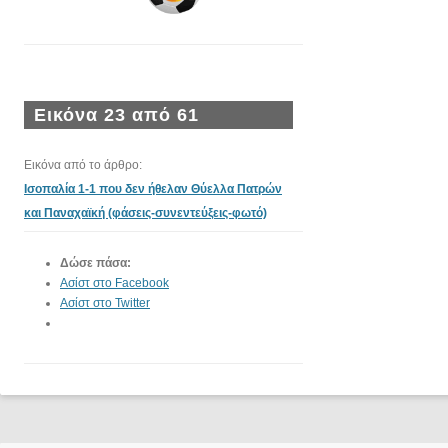
Εικόνα 23 από 61
Εικόνα από το άρθρο:
Ισοπαλία 1-1 που δεν ήθελαν Θύελλα Πατρών
και Παναχαϊκή (φάσεις-συνεντεύξεις-φωτό)
Δώσε πάσα:
Ασίστ στο Facebook
Ασίστ στο Twitter