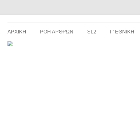
Το ερασιτεχνικό ποδόσφαιρο στην… οθόνη σου!
the match
ΑΡΧΙΚΗ
ΡΟΗ ΑΡΘΡΩΝ
SL2
Γ’ ΕΘΝΙΚΉ