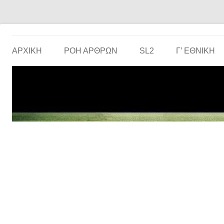
Το ερασιτεχνικό ποδόσφαιρο στην… οθόνη σου!
the match
ΑΡΧΙΚΗ
ΡΟΗ ΑΡΘΡΩΝ
SL2
Γ’ ΕΘΝΙΚΉ