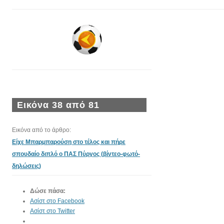
Εικόνα 38 από 81
Εικόνα από το άρθρο:
Είχε Μπαρμπαρούση στο τέλος και πήρε
σπουδαίο διπλό ο ΠΑΣ Πύργος (βίντεο-φωτό-
δηλώσεις)
Δώσε πάσα:
Ασίστ στο Facebook
Ασίστ στο Twitter