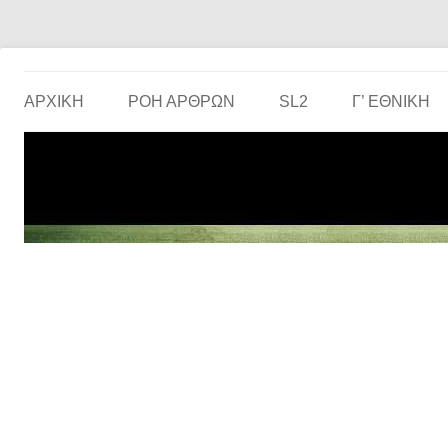
Το ερασιτεχνικό ποδόσφαιρο στην… οθόνη σου!
the match
ΑΡΧΙΚΗ
ΡΟΗ ΑΡΘΡΩΝ
SL2
Γ’ ΕΘΝΙΚΉ