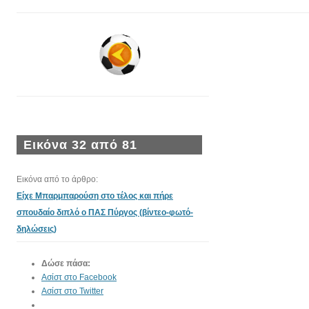
Εικόνα 32 από 81
Εικόνα από το άρθρο:
Είχε Μπαρμπαρούση στο τέλος και πήρε
σπουδαίο διπλό ο ΠΑΣ Πύργος (βίντεο-φωτό-
δηλώσεις)
Δώσε πάσα:
Ασίστ στο Facebook
Ασίστ στο Twitter