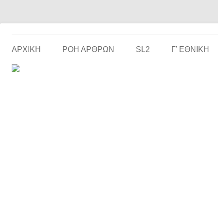
Το ερασιτεχνικό ποδόσφαιρο στην… οθόνη σου!
the match
ΑΡΧΙΚΗ
ΡΟΗ ΑΡΘΡΩΝ
SL2
Γ’ ΕΘΝΙΚΉ