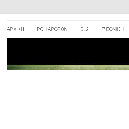
Το ερασιτεχνικό ποδόσφαιρο στην… οθόνη σου!
the match
ΑΡΧΙΚΗ
ΡΟΗ ΑΡΘΡΩΝ
SL2
Γ’ ΕΘΝΙΚΉ