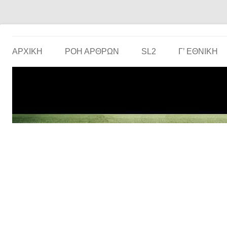
Το ερασιτεχνικό ποδόσφαιρο στην… οθόνη σου!
the match
ΑΡΧΙΚΗ
ΡΟΗ ΑΡΘΡΩΝ
SL2
Γ’ ΕΘΝΙΚΉ