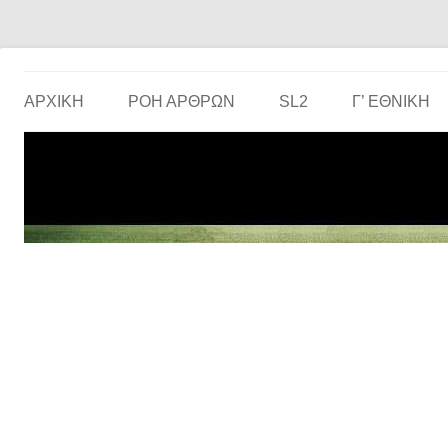
Το ερασιτεχνικό ποδόσφαιρο στην… οθόνη σου!
the match
ΑΡΧΙΚΗ
ΡΟΗ ΑΡΘΡΩΝ
SL2
Γ’ ΕΘΝΙΚΉ