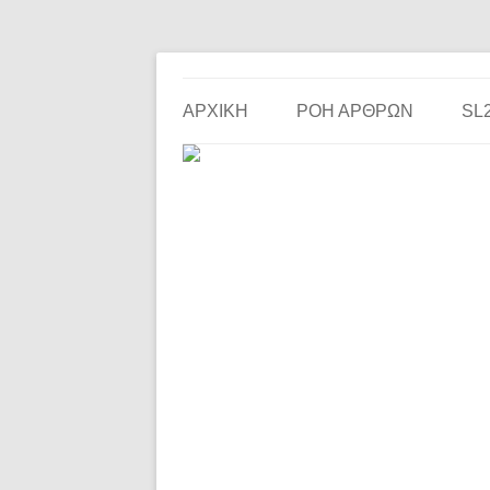
Το ερασιτεχνικό ποδόσφαιρο στην… οθόνη σου!
the match
ΑΡΧΙΚΗ
ΡΟΗ ΑΡΘΡΩΝ
SL