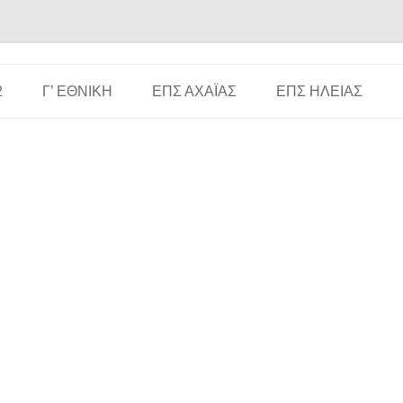
Μετάβαση σε περιεχόμενο
2
Γ’ ΕΘΝΙΚΉ
ΕΠΣ ΑΧΑΪ́ΑΣ
ΕΠΣ ΗΛΕΊΑΣ