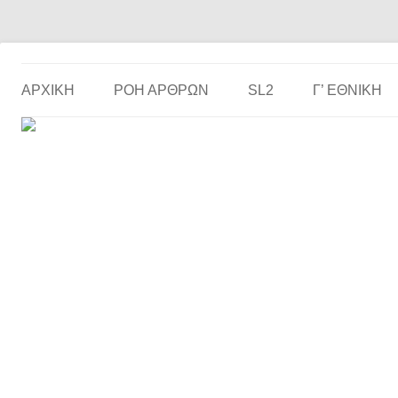
Το ερασιτεχνικό ποδόσφαιρο στην… οθόνη σου!
the match
ΑΡΧΙΚΗ
ΡΟΗ ΑΡΘΡΩΝ
SL2
Γ’ ΕΘΝΙΚΉ