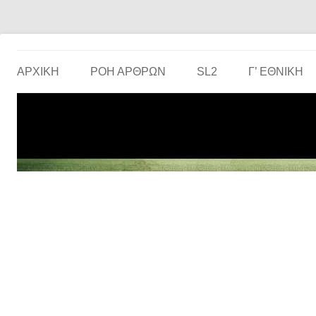
Το ερασιτεχνικό ποδόσφαιρο στην… οθόνη σου!
the match
ΑΡΧΙΚΗ
ΡΟΗ ΑΡΘΡΩΝ
SL2
Γ’ ΕΘΝΙΚΉ