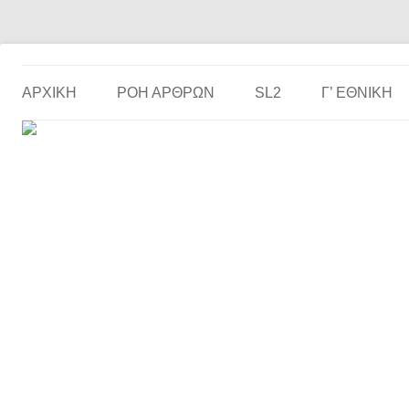
Το ερασιτεχνικό ποδόσφαιρο στην… οθόνη σου!
the match
ΑΡΧΙΚΗ
ΡΟΗ ΑΡΘΡΩΝ
SL2
Γ’ ΕΘΝΙΚΉ