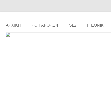
Το ερασιτεχνικό ποδόσφαιρο στην… οθόνη σου!
the match
ΑΡΧΙΚΗ
ΡΟΗ ΑΡΘΡΩΝ
SL2
Γ’ ΕΘΝΙΚΉ