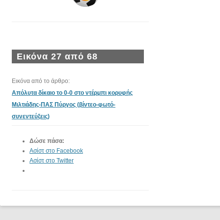
Εικόνα 27 από 68
Εικόνα από το άρθρο:
Απόλυτα δίκαιο το 0-0 στο ντέρμπι κορυφής
Μιλτιάδης-ΠΑΣ Πύργος (βίντεο-φωτό-
συνεντεύξεις)
Δώσε πάσα:
Ασίστ στο Facebook
Ασίστ στο Twitter