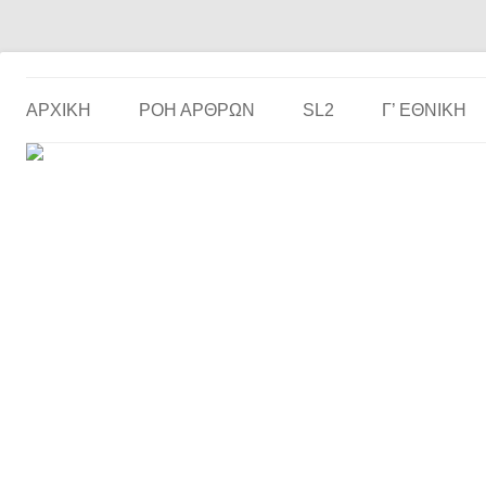
Το ερασιτεχνικό ποδόσφαιρο στην… οθόνη σου!
the match
ΑΡΧΙΚΗ
ΡΟΗ ΑΡΘΡΩΝ
SL2
Γ’ ΕΘΝΙΚΉ