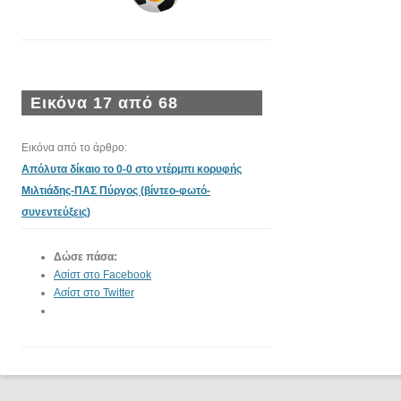
Εικόνα 17 από 68
Εικόνα από το άρθρο:
Απόλυτα δίκαιο το 0-0 στο ντέρμπι κορυφής
Μιλτιάδης-ΠΑΣ Πύργος (βίντεο-φωτό-
συνεντεύξεις)
Δώσε πάσα:
Ασίστ στο Facebook
Ασίστ στο Twitter