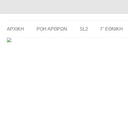
Το ερασιτεχνικό ποδόσφαιρο στην… οθόνη σου!
the match
ΑΡΧΙΚΗ
ΡΟΗ ΑΡΘΡΩΝ
SL2
Γ’ ΕΘΝΙΚΉ