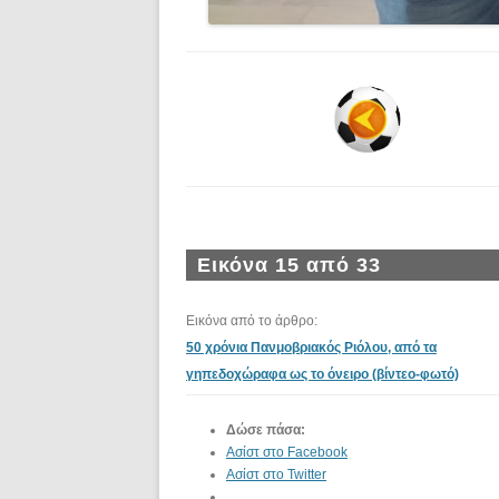
Εικόνα 15 από 33
Εικόνα από το άρθρο:
50 χρόνια Πανμοβριακός Ριόλου, από τα
γηπεδοχώραφα ως το όνειρο (βίντεο-φωτό)
Δώσε πάσα:
Ασίστ στο Facebook
Ασίστ στο Twitter