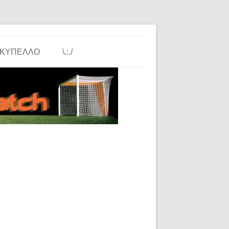
ΚΎΠΕΛΛΟ
\.:./