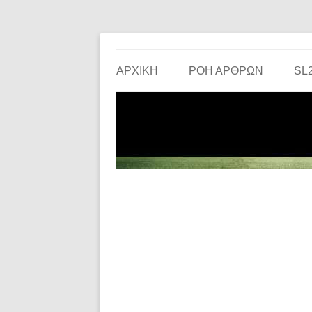
Το ερασιτεχνικό ποδόσφαιρο στην… οθόνη σου!
the match
ΑΡΧΙΚΗ
ΡΟΗ ΑΡΘΡΩΝ
SL