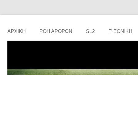
Το ερασιτεχνικό ποδόσφαιρο στην… οθόνη σου!
the match
ΑΡΧΙΚΗ
ΡΟΗ ΑΡΘΡΩΝ
SL2
Γ’ ΕΘΝΙΚΉ