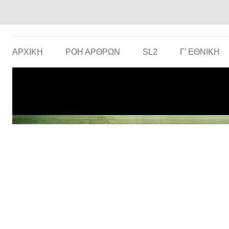
Το ερασιτεχνικό ποδόσφαιρο στην… οθόνη σου!
the match
ΑΡΧΙΚΗ
ΡΟΗ ΑΡΘΡΩΝ
SL2
Γ’ ΕΘΝΙΚΉ