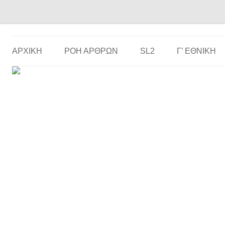
Το ερασιτεχνικό ποδόσφαιρο στην… οθόνη σου!
the match
ΑΡΧΙΚΗ
ΡΟΗ ΑΡΘΡΩΝ
SL2
Γ’ ΕΘΝΙΚΉ