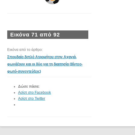
Εικόνα 71 από 92
Εικόνα από το άρθρο:
Σπουδαίο διπλό Ατρομήτου στην Αχαγιά,
φωνάζουν και οι δύο για τη διαιτησία (βίντεο-
φωτό-συνεντεύξεις)
Δώσε πάσα:
Ασίστ στο Facebook
Ασίστ στο Twitter