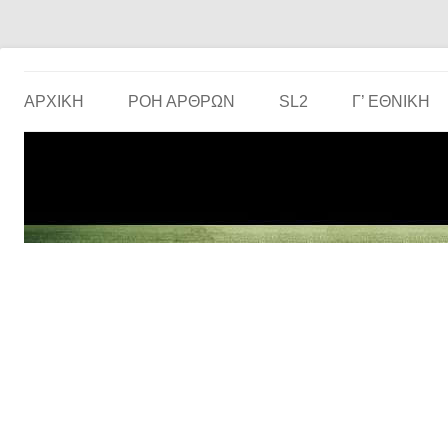
Το ερασιτεχνικό ποδόσφαιρο στην… οθόνη σου!
the match
ΑΡΧΙΚΗ
ΡΟΗ ΑΡΘΡΩΝ
SL2
Γ’ ΕΘΝΙΚΉ