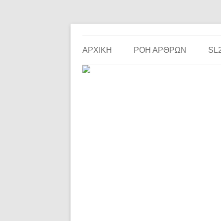
Το ερασιτεχνικό ποδόσφαιρο στην… οθόνη σου!
the match
ΑΡΧΙΚΗ
ΡΟΗ ΑΡΘΡΩΝ
SL