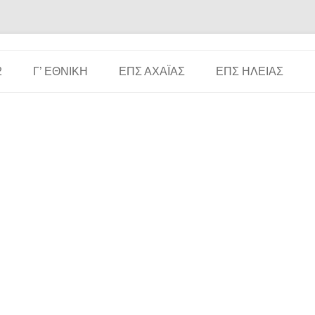
Μετάβαση σε περιεχόμενο
2
Γ’ ΕΘΝΙΚΉ
ΕΠΣ ΑΧΑΪ́ΑΣ
ΕΠΣ ΗΛΕΊΑΣ