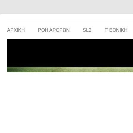
Το ερασιτεχνικό ποδόσφαιρο στην… οθόνη σου!
the match
ΑΡΧΙΚΗ
ΡΟΗ ΑΡΘΡΩΝ
SL2
Γ’ ΕΘΝΙΚΉ