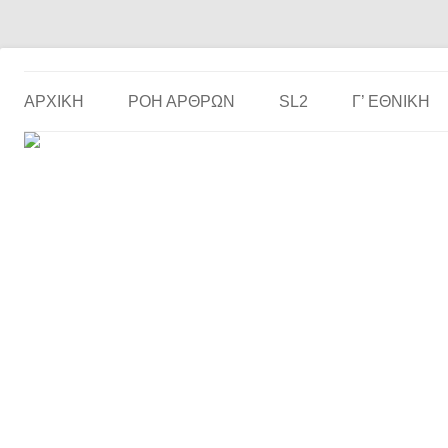
Το ερασιτεχνικό ποδόσφαιρο στην… οθόνη σου!
the match
ΑΡΧΙΚΗ
ΡΟΗ ΑΡΘΡΩΝ
SL2
Γ’ ΕΘΝΙΚΉ