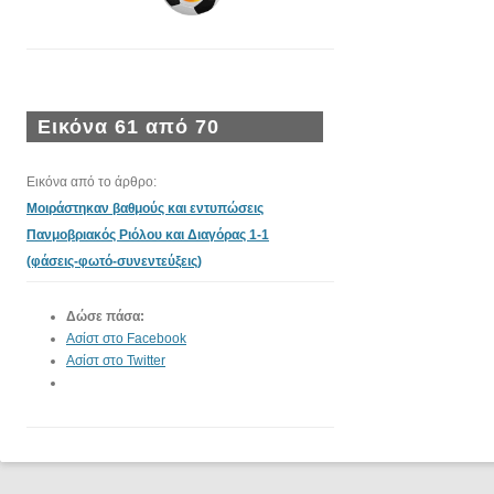
Εικόνα 61 από 70
Εικόνα από το άρθρο:
Μοιράστηκαν βαθμούς και εντυπώσεις
Πανμοβριακός Ριόλου και Διαγόρας 1-1
(φάσεις-φωτό-συνεντεύξεις)
Δώσε πάσα:
Ασίστ στο Facebook
Ασίστ στο Twitter