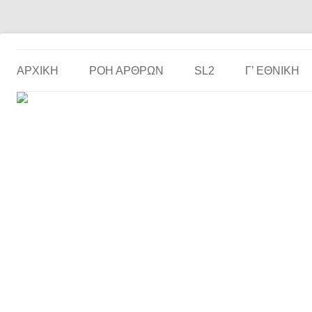
Το ερασιτεχνικό ποδόσφαιρο στην… οθόνη σου!
the match
ΑΡΧΙΚΗ
ΡΟΗ ΑΡΘΡΩΝ
SL2
Γ’ ΕΘΝΙΚΉ