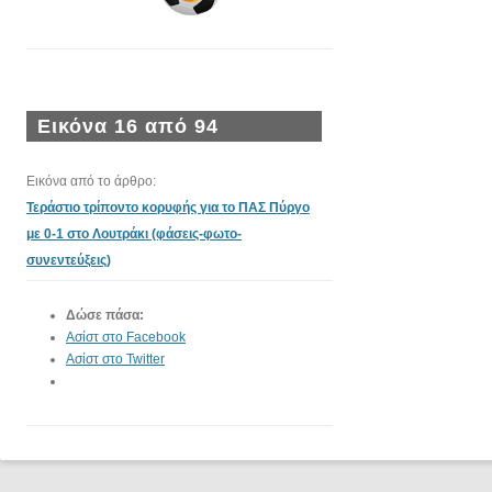
Εικόνα 16 από 94
Εικόνα από το άρθρο:
Τεράστιο τρίποντο κορυφής για το ΠΑΣ Πύργο
με 0-1 στο Λουτράκι (φάσεις-φωτο-
συνεντεύξεις)
Δώσε πάσα:
Ασίστ στο Facebook
Ασίστ στο Twitter