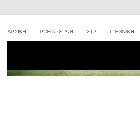
Το ερασιτεχνικό ποδόσφαιρο στην… οθόνη σου!
the match
ΑΡΧΙΚΗ
ΡΟΗ ΑΡΘΡΩΝ
SL2
Γ’ ΕΘΝΙΚΉ