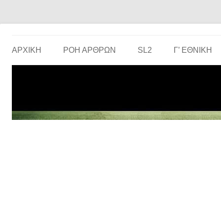
Το ερασιτεχνικό ποδόσφαιρο στην… οθόνη σου!
the match
ΑΡΧΙΚΗ
ΡΟΗ ΑΡΘΡΩΝ
SL2
Γ’ ΕΘΝΙΚΉ