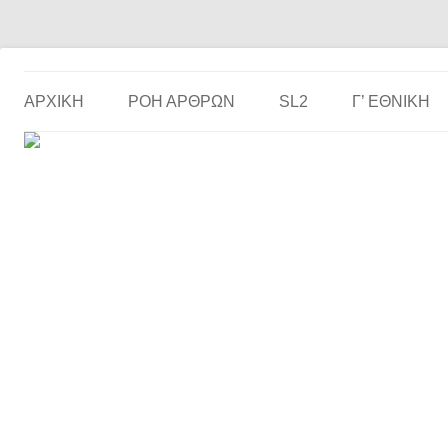
Το ερασιτεχνικό ποδόσφαιρο στην… οθόνη σου!
the match
ΑΡΧΙΚΗ
ΡΟΗ ΑΡΘΡΩΝ
SL2
Γ’ ΕΘΝΙΚΉ