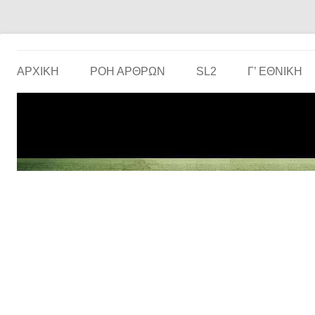
Το ερασιτεχνικό ποδόσφαιρο στην… οθόνη σου!
the match
ΑΡΧΙΚΗ
ΡΟΗ ΑΡΘΡΩΝ
SL2
Γ’ ΕΘΝΙΚΉ