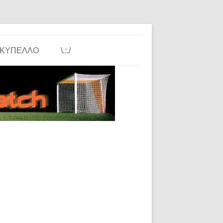
ΚΎΠΕΛΛΟ
\.:./