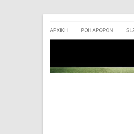
Το ερασιτεχνικό ποδόσφαιρο στην… οθόνη σου!
the match
ΑΡΧΙΚΗ
ΡΟΗ ΑΡΘΡΩΝ
SL