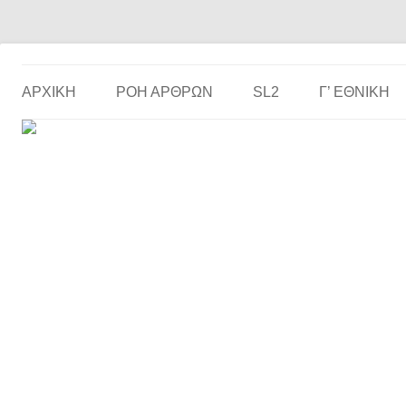
Το ερασιτεχνικό ποδόσφαιρο στην… οθόνη σου!
the match
ΑΡΧΙΚΗ
ΡΟΗ ΑΡΘΡΩΝ
SL2
Γ’ ΕΘΝΙΚΉ