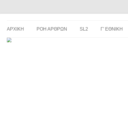
Το ερασιτεχνικό ποδόσφαιρο στην… οθόνη σου!
the match
ΑΡΧΙΚΗ
ΡΟΗ ΑΡΘΡΩΝ
SL2
Γ’ ΕΘΝΙΚΉ