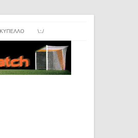
ΚΎΠΕΛΛΟ
\.:./