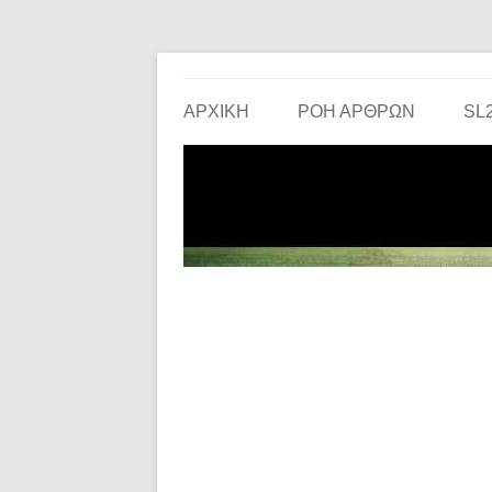
Το ερασιτεχνικό ποδόσφαιρο στην… οθόνη σου!
the match
ΑΡΧΙΚΗ
ΡΟΗ ΑΡΘΡΩΝ
SL