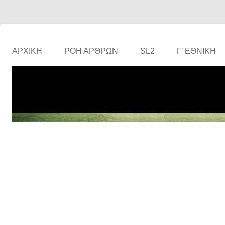
Το ερασιτεχνικό ποδόσφαιρο στην… οθόνη σου!
the match
ΑΡΧΙΚΗ
ΡΟΗ ΑΡΘΡΩΝ
SL2
Γ’ ΕΘΝΙΚΉ