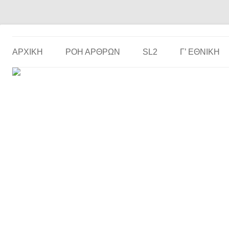
Το ερασιτεχνικό ποδόσφαιρο στην… οθόνη σου!
the match
ΑΡΧΙΚΗ
ΡΟΗ ΑΡΘΡΩΝ
SL2
Γ’ ΕΘΝΙΚΉ