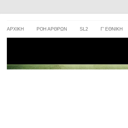
Το ερασιτεχνικό ποδόσφαιρο στην… οθόνη σου!
the match
ΑΡΧΙΚΗ
ΡΟΗ ΑΡΘΡΩΝ
SL2
Γ’ ΕΘΝΙΚΉ