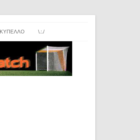
ΚΎΠΕΛΛΟ
\.:./