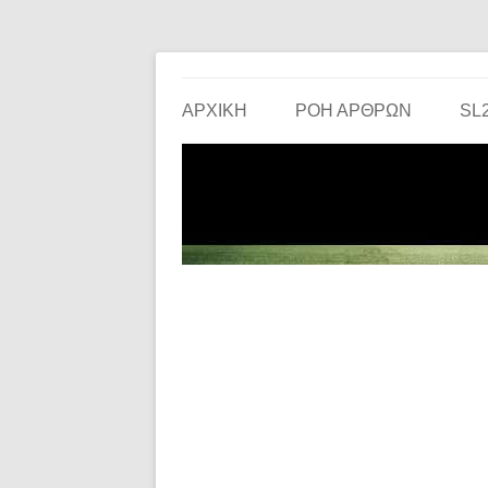
Το ερασιτεχνικό ποδόσφαιρο στην… οθόνη σου!
the match
ΑΡΧΙΚΗ
ΡΟΗ ΑΡΘΡΩΝ
SL